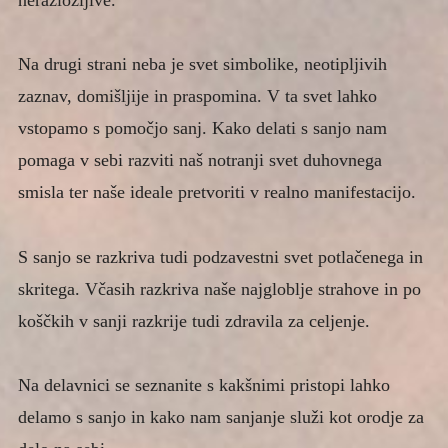
nerazložljive.
Na drugi strani neba je svet simbolike, neotipljivih
zaznav, domišljije in praspomina. V ta svet lahko
vstopamo s pomočjo sanj. Kako delati s sanjo nam
pomaga v sebi razviti naš notranji svet duhovnega
smisla ter naše ideale pretvoriti v realno manifestacijo.
S sanjo se razkriva tudi podzavestni svet potlačenega in
skritega. Včasih razkriva naše najgloblje strahove in po
koščkih v sanji razkrije tudi zdravila za celjenje.
Na delavnici se seznanite s kakšnimi pristopi lahko
delamo s sanjo in kako nam sanjanje služi kot orodje za