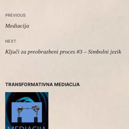
Navigacija
PREVIOUS
prispevka
Mediacija
NEXT
Ključi za preobrazbeni proces #3 – Simbolni jezik
TRANSFORMATIVNA MEDIACIJA