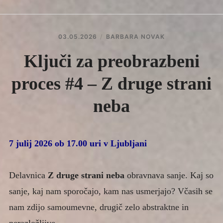
Expan
IZOBRAŽEVANJE
child
menu
Expan
SVETOVANJE IN TRENING
child
03.05.2026
BARBARA NOVAK
menu
Expan
TEHNIKE IN METODE
child
Ključi za preobrazbeni
menu
Expan
ČLANKI
child
proces #4 – Z druge strani
menu
KONTAKT
neba
7 julij 2026 ob 17.00 uri v Ljubljani
Delavnica
Z druge strani neba
obravnava sanje. Kaj so
sanje, kaj nam sporočajo, kam nas usmerjajo? Včasih se
nam zdijo samoumevne, drugič zelo abstraktne in