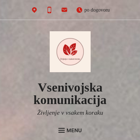
Skip
po dogovoru
to
content
Vsenivojska
komunikacija
Življenje v vsakem koraku
MENU