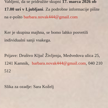
Vabljeni, da se pridružite skupni
17. marca 2026 ob
17.00 uri v Ljubljani
. Za podrobne informacije pišite
na e-pošto
barbara.novak444@gmail.com
Ker je skupina majhna, se bomo lahko posvetili
individualni sanji vsakega.
Prijave: Društvo Ključ Življenja, Medvedova ulica 25,
1241 Kamnik,
barbara.novak444@gmail.com
, 040 210
512
Slika za ozadje: Sara Koželj