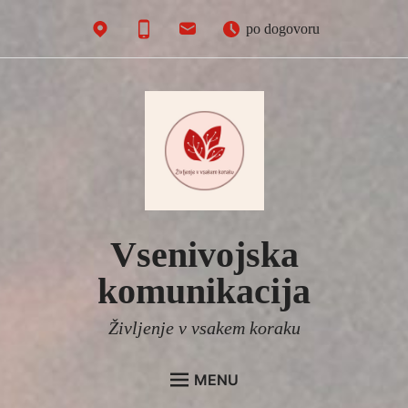
Skip
po dogovoru
to
content
Vsenivojska
komunikacija
Življenje v vsakem koraku
MENU
menu
child