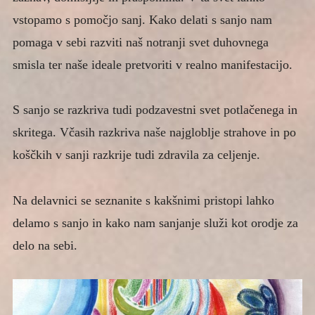
vstopamo s pomočjo sanj. Kako delati s sanjo nam
Reiki šola
pomaga v sebi razviti naš notranji svet duhovnega
Kako sijati svojo Luno
smisla ter naše ideale pretvoriti v realno manifestacijo.
Expan
SVETOVANJE IN TRENING
child
menu
Expan
TEHNIKE IN METODE
S sanjo se razkriva tudi podzavestni svet potlačenega in
child
menu
Expan
ČLANKI
skritega. Včasih razkriva naše najgloblje strahove in po
child
menu
koščkih v sanji razkrije tudi zdravila za celjenje.
KONTAKT
Na delavnici se seznanite s kakšnimi pristopi lahko
delamo s sanjo in kako nam sanjanje služi kot orodje za
delo na sebi.