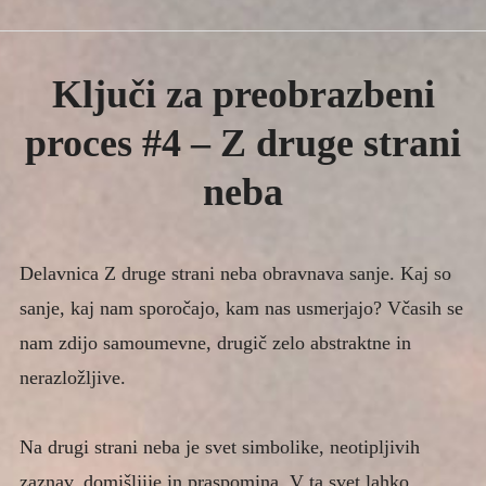
IZOBRAŽEVANJE
Collapse
menu
child
Ključi za preobrazbeni proces
Collapse
Ključi za preobrazbeni
Ključi za preobrazbeni proces #1 –
Reševanje notranjega konflikta
proces #4 – Z druge strani
Ključi za preobrazbeni proces #2 –
Strahovi in obrambni mehanizmi
neba
Ključi za preobrazbeni proces #3 –
Simbolni jezik
Delavnica Z druge strani neba obravnava sanje. Kaj so
Ključi za preobrazbeni proces #4 – Z
druge strani neba
sanje, kaj nam sporočajo, kam nas usmerjajo? Včasih se
Ključi za preobrazbeni proces #5 –
nam zdijo samoumevne, drugič zelo abstraktne in
Ustvarjalni proces
nerazložljive.
Pogovori se sam s seboj
Kako sijati svoje Sonce
Na drugi strani neba je svet simbolike, neotipljivih
Tečaj Biosinergije
zaznav, domišljije in praspomina. V ta svet lahko