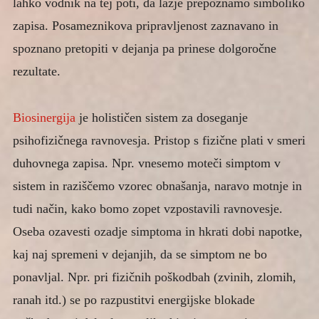
lahko vodnik na tej poti, da lažje prepoznamo simboliko
zapisa. Posameznikova pripravljenost zaznavano in
spoznano pretopiti v dejanja pa prinese dolgoročne
rezultate.
Biosinergija
je holističen sistem za doseganje
psihofizičnega ravnovesja. Pristop s fizične plati v smeri
duhovnega zapisa. Npr. vnesemo moteči simptom v
sistem in raziščemo vzorec obnašanja, naravo motnje in
tudi način, kako bomo zopet vzpostavili ravnovesje.
Oseba ozavesti ozadje simptoma in hkrati dobi napotke,
kaj naj spremeni v dejanjih, da se simptom ne bo
ponavljal. Npr. pri fizičnih poškodbah (zvinih, zlomih,
ranah itd.) se po razpustitvi energijske blokade