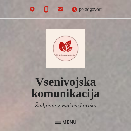
Skip
po dogovoru
to
content
Vsenivojska
komunikacija
Življenje v vsakem koraku
MENU