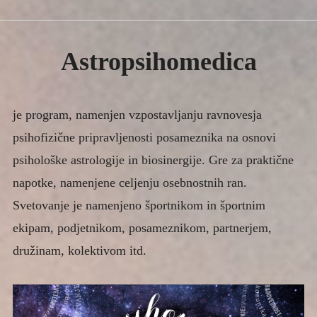
Expan
IZOBRAŽEVANJE
child
menu
Expan
SVETOVANJE IN TRENING
menu
child
child
Astropsihomedica
menu
TEHNIKE IN METODE
Collapse
Astropsihomedica
Expan
Biosinergija
je program, namenjen vzpostavljanju ravnovesja
child
psihofizične pripravljenosti posameznika na osnovi
menu
Mediacija
psihološke astrologije in biosinergije. Gre za praktične
Meditacija
napotke, namenjene celjenju osebnostnih ran.
Reiki
Svetovanje je namenjeno športnikom in športnim
Expan
ČLANKI
ekipam, podjetnikom, posameznikom, partnerjem,
child
menu
KONTAKT
družinam, kolektivom itd.