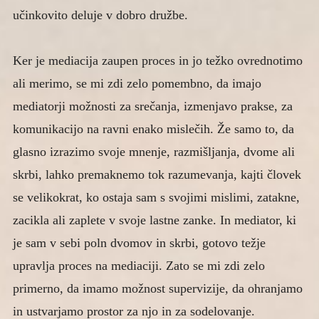
učinkovito deluje v dobro družbe.
Ker je mediacija zaupen proces in jo težko ovrednotimo
ali merimo, se mi zdi zelo pomembno, da imajo
mediatorji možnosti za srečanja, izmenjavo prakse, za
komunikacijo na ravni enako mislečih. Že samo to, da
glasno izrazimo svoje mnenje, razmišljanja, dvome ali
skrbi, lahko premaknemo tok razumevanja, kajti človek
se velikokrat, ko ostaja sam s svojimi mislimi, zatakne,
zacikla ali zaplete v svoje lastne zanke. In mediator, ki
je sam v sebi poln dvomov in skrbi, gotovo težje
upravlja proces na mediaciji. Zato se mi zdi zelo
primerno, da imamo možnost supervizije, da ohranjamo
in ustvarjamo prostor za njo in za sodelovanje.