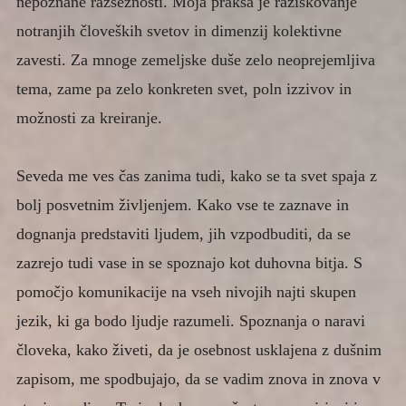
nepoznane razsežnosti. Moja praksa je raziskovanje
Zdravilna predstava Preročišče
notranjih človeških svetov in dimenzij kolektivne
zavesti. Za mnoge zemeljske duše zelo neoprejemljiva
Poljubi stvarstva
tema, zame pa zelo konkreten svet, poln izzivov in
Strah pred življenjem
možnosti za kreiranje.
Razstrupljanje telesa in duha
KONTAKT
Seveda me ves čas zanima tudi, kako se ta svet spaja z
bolj posvetnim življenjem. Kako vse te zaznave in
dognanja predstaviti ljudem, jih vzpodbuditi, da se
zazrejo tudi vase in se spoznajo kot duhovna bitja. S
pomočjo komunikacije na vseh nivojih najti skupen
jezik, ki ga bodo ljudje razumeli. Spoznanja o naravi
človeka, kako živeti, da je osebnost usklajena z dušnim
zapisom, me spodbujajo, da se vadim znova in znova v