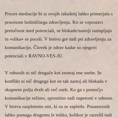
Proces mediacije bi iz svojih izkušenj lahko primerjala s
procesom holističnega zdravljenja. Ko se vzpostavi
pretočnost med potenciali, se blokade/zastoji raztapljajo
in »slika« se poceli. V bistvu gre tudi pri zdravljenju za
komunikacijo. Človek je zdrav kadar so njegovi
potenciali v RAVNO-VES-JU.
V odnosih ni nič drugače kot znotraj ene osebe. In
konflikt ni nič drugega kot en tak zastoj ali blokada v
skupnem polju dveh ali več oseb. Ko ga s pomočjo
komunikacije rešimo, sprostimo tudi napetosti v odnosu.
V bistvu razpletemo niti, ki so se zapletle. Posameznik
lahko pomaga drugemu le toliko, kolikor je razrešil tudi