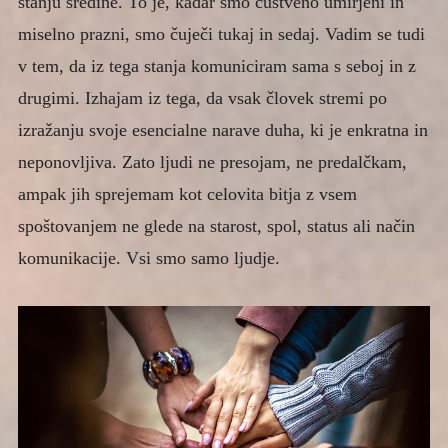
stanju sredine. To je, kadar smo čustveno umirjeni in
miselno prazni, smo čuječi tukaj in sedaj. Vadim se tudi
v tem, da iz tega stanja komuniciram sama s seboj in z
drugimi. Izhajam iz tega, da vsak človek stremi po
izražanju svoje esencialne narave duha, ki je enkratna in
neponovljiva. Zato ljudi ne presojam, ne predalčkam,
ampak jih sprejemam kot celovita bitja z vsem
spoštovanjem ne glede na starost, spol, status ali način
komunikacije. Vsi smo samo ljudje.