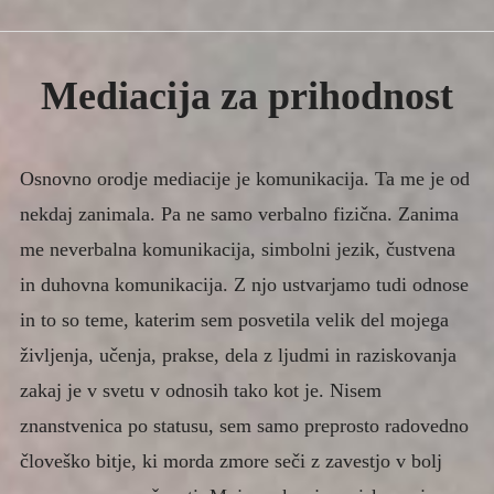
Expan
IZOBRAŽEVANJE
child
menu
Expan
SVETOVANJE IN TRENING
child
Mediacija za prihodnost
menu
Expan
TEHNIKE IN METODE
menu
child
child
menu
ČLANKI
Collapse
Razmišljanje ali je mediacija znanost ali/in
Osnovno orodje mediacije je komunikacija. Ta me je od
umetnost
nekdaj zanimala. Pa ne samo verbalno fizična. Zanima
Primerjalna prednost in vrednost
me neverbalna komunikacija, simbolni jezik, čustvena
transformativne mediacije v družinski
mediaciji
in duhovna komunikacija. Z njo ustvarjamo tudi odnose
in to so teme, katerim sem posvetila velik del mojega
Mediacija za prihodnost
življenja, učenja, prakse, dela z ljudmi in raziskovanja
Astralna ekologija – pot do celosti v odnosih
zakaj je v svetu v odnosih tako kot je. Nisem
Oblike odpravljanja bolečin v zreli dobi
znanstvenica po statusu, sem samo preprosto radovedno
Kristaloterapija in Biosinergija
človeško bitje, ki morda zmore seči z zavestjo v bolj
Ali poznate srečo?