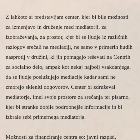
Z lahkoto si predstavljam center, kjer bi bile možnosti
za izmenjavo in druženje med mediatorji, za
izobraževanja, za prostor, kjer bi se ljudje iz različnih
razlogov srečali na mediaciji, ne samo v primerih hudih
nasprotij v družini, ki jih pomagajo reševati na Centrih
za socialno delo, ampak kot nekaj najbolj vsakdanjega,
da se ljudje poslužujejo mediacije kadar sami ne
zmorejo skleniti dogovorov. Center bi združeval
mediatorje, imel svoje prostore za srečanja ter pisarno,
kjer bi stranke dobile podrobnejše informacije in bi
izbrale sebi primernega mediatorja.
Možnosti za financiranje centra so: javni razpisi,