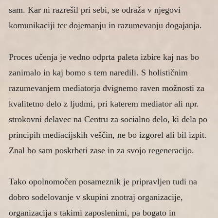
sam. Kar ni razrešil pri sebi, se odraža v njegovi
komunikaciji ter dojemanju in razumevanju dogajanja.
Proces učenja je vedno odprta paleta izbire kaj nas bo
zanimalo in kaj bomo s tem naredili. S holističnim
razumevanjem mediatorja dvignemo raven možnosti za
kvalitetno delo z ljudmi, pri katerem mediator ali npr.
strokovni delavec na Centru za socialno delo, ki dela po
principih mediacijskih veščin, ne bo izgorel ali bil izpit.
Znal bo sam poskrbeti zase in za svojo regeneracijo.
Tako opolnomočen posameznik je pripravljen tudi na
dobro sodelovanje v skupini znotraj organizacije,
organizacija s takimi zaposlenimi, pa bogato in