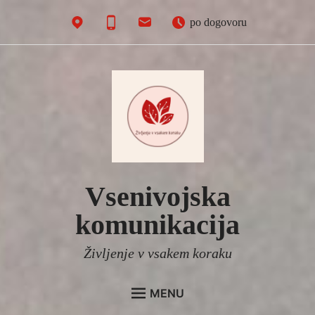
Skip
po dogovoru
to
content
Vsenivojska
komunikacija
Življenje v vsakem koraku
MENU